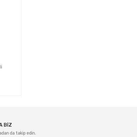
li
A BİZ
adan da takip edin.