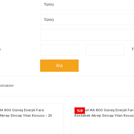
ı
T
Ara
oktakiler
%8