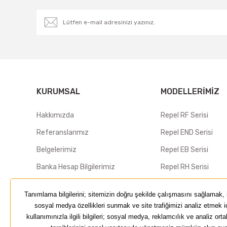
KURUMSAL
MODELLERIMIZ
Hakkımızda
Repel RF Serisi
Referanslarımız
Repel END Serisi
Belgelerimiz
Repel EB Serisi
Banka Hesap Bilgilerimiz
Repel RH Serisi
Bayilerimiz
Repel RP Serisi
Bize Ulaşın
Repel PRO Serisi