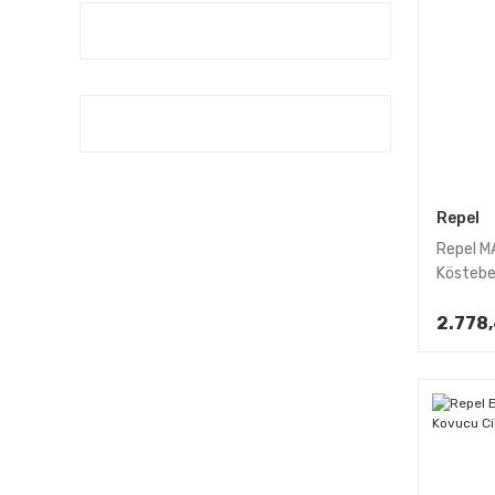
Repel
Repel MA
Köstebe
2li
2.778