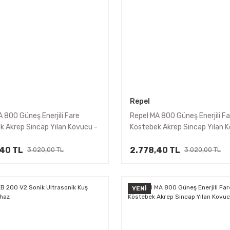
Repel
 800 Güneş Enerjili Fare
Repel MA 800 Güneş Enerjili Fa
k Akrep Sincap Yılan Kovucu -
Köstebek Akrep Sincap Yılan 
2li
,40 TL
2.778,40 TL
3.020,00 TL
3.020,00 TL
YENİ