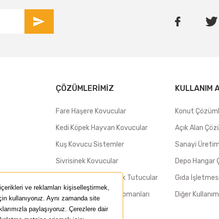
ÇÖZÜMLERIMIZ
KULLANIM 
Fare Haşere Kovucular
Konut Çözüml
Kedi Köpek Hayvan Kovucular
Açık Alan Çöz
Kuş Kovucu Sistemler
Sanayi Üretim 
Sivrisinek Kovucular
Depo Hangar 
Yapışkan Levhalı Sinek Tutucular
Gıda İşletmes
Hayvan Yakalama Ekipmanları
Diğer Kullanım