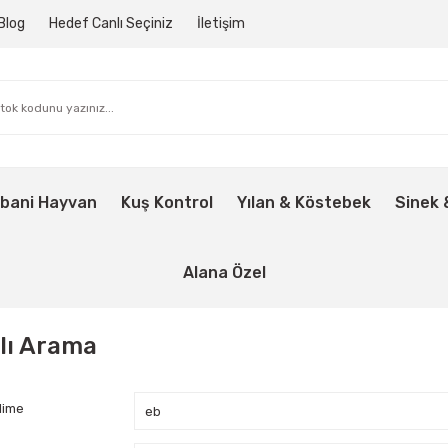
Blog
Hedef Canlı Seçiniz
İletişim
bani Hayvan
Kuş Kontrol
Yılan & Köstebek
Sinek 
Alana Özel
lı Arama
lime