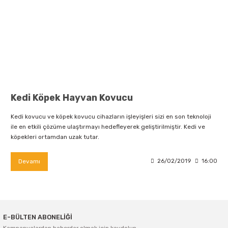
Kedi Köpek Hayvan Kovucu
Kedi kovucu ve köpek kovucu cihazların işleyişleri sizi en son teknoloji
ile en etkili çözüme ulaştırmayı hedefleyerek geliştirilmiştir. Kedi ve
köpekleri ortamdan uzak tutar.
Devamı
26/02/2019
16:00
E-BÜLTEN ABONELİĞİ
Kampanyalardan haberdar olmak için kaydolun.