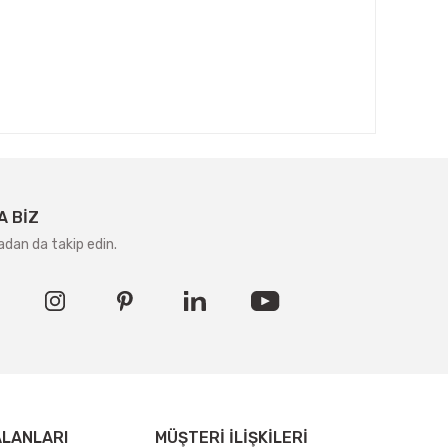
A BİZ
adan da takip edin.
ALANLARI
MÜŞTERI İLIŞKILERI