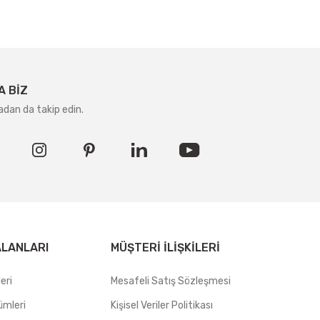
A BİZ
adan da takip edin.
ALANLARI
MÜŞTERI İLIŞKILERI
eri
Mesafeli Satış Sözleşmesi
ümleri
Kişisel Veriler Politikası