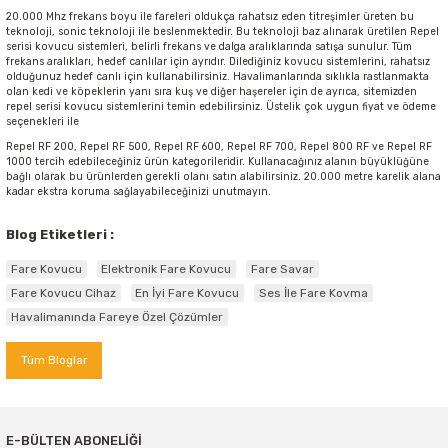
20.000 Mhz frekans boyu ile fareleri oldukça rahatsız eden titreşimler üreten bu
teknoloji, sonic teknoloji ile beslenmektedir. Bu teknoloji baz alınarak üretilen Repel
serisi kovucu sistemleri, belirli frekans ve dalga aralıklarında satışa sunulur. Tüm
frekans aralıkları, hedef canlılar için ayrıdır. Dilediğiniz kovucu sistemlerini, rahatsız
olduğunuz hedef canlı için kullanabilirsiniz. Havalimanlarında sıklıkla rastlanmakta
olan kedi ve köpeklerin yanı sıra kuş ve diğer haşereler için de ayrıca, sitemizden
repel serisi kovucu sistemlerini temin edebilirsiniz. Üstelik çok uygun fiyat ve ödeme
seçenekleri ile
Repel RF 200, Repel RF 500, Repel RF 600, Repel RF 700, Repel 800 RF ve Repel RF
1000 tercih edebileceğiniz ürün kategorileridir. Kullanacağınız alanın büyüklüğüne
bağlı olarak bu ürünlerden gerekli olanı satın alabilirsiniz. 20.000 metre karelik alana
kadar ekstra koruma sağlayabileceğinizi unutmayın.
Blog Etiketleri :
Fare Kovucu
Elektronik Fare Kovucu
Fare Savar
Fare Kovucu Cihaz
En İyi Fare Kovucu
Ses İle Fare Kovma
Havalimanında Fareye Özel Çözümler
Tüm Bloglar
E-BÜLTEN ABONELİĞİ