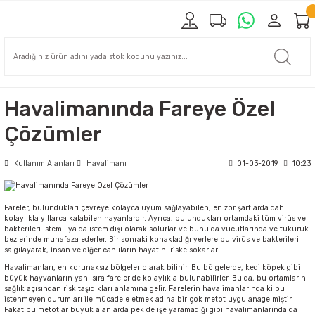
Havalimanında Fareye Özel
Çözümler
Kullanım Alanları
Havalimanı
01-03-2019
10:23
Fareler, bulundukları çevreye kolayca uyum sağlayabilen, en zor şartlarda dahi
kolaylıkla yıllarca kalabilen hayanlardır. Ayrıca, bulundukları ortamdaki tüm virüs ve
bakterileri istemli ya da istem dışı olarak solurlar ve bunu da vücutlarında ve tükürük
bezlerinde muhafaza ederler. Bir sonraki konakladığı yerlere bu virüs ve bakterileri
salgılayarak, insan ve diğer canlıların hayatını riske sokarlar.
Havalimanları, en korunaksız bölgeler olarak bilinir. Bu bölgelerde, kedi köpek gibi
büyük hayvanların yanı sıra fareler de kolaylıkla bulunabilirler. Bu da, bu ortamların
sağlık açısından risk taşıdıkları anlamına gelir. Farelerin havalimanlarında ki bu
istenmeyen durumları ile mücadele etmek adına bir çok metot uygulanagelmiştir.
Fakat bu metotlar büyük alanlarda pek de işe yaramadığı gibi havalimanlarında da