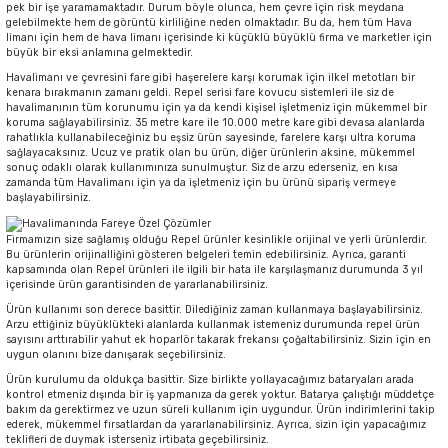
pek bir işe yaramamaktadır. Durum böyle olunca, hem çevre için risk meydana
gelebilmekte hem de görüntü kirliliğine neden olmaktadır. Bu da, hem tüm Hava
limanı için hem de hava limanı içerisinde ki küçüklü büyüklü firma ve marketler için
büyük bir eksi anlamına gelmektedir.
Havalimanı ve çevresini fare gibi haşerelere karşı korumak için ilkel metotları bir
kenara bırakmanın zamanı geldi. Repel serisi fare kovucu sistemleri ile siz de
havalimanının tüm korunumu için ya da kendi kişisel işletmeniz için mükemmel bir
koruma sağlayabilirsiniz. 35 metre kare ile 10.000 metre kare gibi devasa alanlarda
rahatlıkla kullanabileceğiniz bu eşsiz ürün sayesinde, farelere karşı ultra koruma
sağlayacaksınız. Ucuz ve pratik olan bu ürün, diğer ürünlerin aksine, mükemmel
sonuç odaklı olarak kullanımınıza sunulmuştur. Siz de arzu ederseniz, en kısa
zamanda tüm Havalimanı için ya da işletmeniz için bu ürünü sipariş vermeye
başlayabilirsiniz.
Firmamızın size sağlamış olduğu Repel ürünler kesinlikle orijinal ve yerli ürünlerdir.
Bu ürünlerin orijinalliğini gösteren belgeleri temin edebilirsiniz. Ayrıca, garanti
kapsamında olan Repel ürünleri ile ilgili bir hata ile karşılaşmanız durumunda 3 yıl
içerisinde ürün garantisinden de yararlanabilirsiniz.
Ürün kullanımı son derece basittir. Dilediğiniz zaman kullanmaya başlayabilirsiniz.
Arzu ettiğiniz büyüklükteki alanlarda kullanmak istemeniz durumunda repel ürün
sayısını arttırabilir yahut ek hoparlör takarak frekansı çoğaltabilirsiniz. Sizin için en
uygun olanını bize danışarak seçebilirsiniz.
Ürün kurulumu da oldukça basittir. Size birlikte yollayacağımız bataryaları arada
kontrol etmeniz dışında bir iş yapmanıza da gerek yoktur. Batarya çalıştığı müddetçe
bakım da gerektirmez ve uzun süreli kullanım için uygundur. Ürün indirimlerini takip
ederek, mükemmel fırsatlardan da yararlanabilirsiniz. Ayrıca, sizin için yapacağımız
teklifleri de duymak isterseniz irtibata geçebilirsiniz.