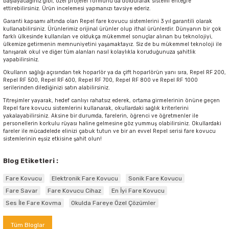
başlayacağınız gibi, özel projeler formunu da doldurarak sistemi entegre
ettirebilirsiniz. Ürün incelemesi yapmanızı tavsiye ederiz.
Garanti kapsamı altında olan Repel fare kovucu sistemlerini 3 yıl garantili olarak
kullanabilirsiniz. Ürünlerimiz orijinal ürünler olup ithal ürünlerdir. Dünyanın bir çok
farklı ülkesinde kullanılan ve oldukça mükemmel sonuçlar alınan bu teknolojiyi,
ülkemize getirmenin memnuniyetini yaşamaktayız. Siz de bu mükemmel teknoloji ile
tanışarak okul ve diğer tüm alanları nasıl kolaylıkla koruduğunuza şahitlik
yapabilirsiniz.
Okulların sağlığı açısından tek hoparlör ya da çift hoparlörün yanı sıra, Repel RF 200,
Repel RF 500, Repel RF 600, Repel RF 700, Repel RF 800 ve Repel RF 1000
serilerinden dilediğinizi satın alabilirsiniz.
Titreşimler yayarak, hedef canlıyı rahatsız ederek, ortama girmelerinin önüne geçen
Repel fare kovucu sistemlerini kullanarak, okullardaki sağlık kriterlerini
yakalayabilirsiniz. Aksine bir durumda, farelerin, öğrenci ve öğretmenler ile
personellerin korkulu rüyası haline gelmesine göz yummuş olabilirsiniz. Okullardaki
fareler ile mücadelede elinizi çabuk tutun ve bir an evvel Repel serisi fare kovucu
sistemlerinin eşsiz etkisine şahit olun!
Blog Etiketleri :
Fare Kovucu
Elektronik Fare Kovucu
Sonik Fare Kovucu
Fare Savar
Fare Kovucu Cihaz
En İyi Fare Kovucu
Ses İle Fare Kovma
Okulda Fareye Özel Çözümler
Tüm Bloglar