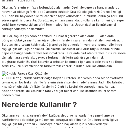
sistemlerine göz atınız.
Okullar, farelerin en fazla bulunduğu alanlardır. Özellikle depo ve hangarlarda bu
hayvanlar oldukça fazla popülasyona sahiptir. Kısa sürede çok hızlı üreme özelliği
bulunan bu hayvanlar ile mücadelede zayıf kalınmak durumunda, oldukça zorlu bir
sürece girilmiş olacaktır. Bu yüzden, en kısa zamanda, okullar ve kantinleri için repel
serisi fare kovucu sistemlerini tercih edebilirsiniz. Uygun fiyatlar ile mükemmel
sonuçlar almaya ne dersiniz?
Okullar, sağlık açısından en tedbirli olunması gereken alanlardır. Bu alanlarda,
bünyesi oldukça zayıf olan öğrencilerin, farelerin zararlarından etkilenmesi olasıdır.
Bu olasılığı ortadan kaldırmak, öğrenci ve öğretmenlerin yanı sıra, personellerin de
sağlığı için oldukça önemlidir. Ülkemizde, maalesef okulların büyük bölümlerinde
depo ve hangarlarda fareler bulunmaktadır. Buralarda cirit atan fareler, bir süre sonra
tüm alanlara yayılarak, çevrede bulunan kişilerin sağlığı açısından risk
oluşturmaktadır. Bu riski kolaylıkla ortadan kaldırmak için acele edin ve siz de Repel
serisi kovucu sistemlerinden birini tercih ederek, okulları koruma altına alın.
20.000 Mhz gücünde yüksek dalga boyları üreterek saniyenin onda bir periyotlarda
tekrar eden bu frekanslar ile farelerin sinir sistemleri hedef alınmaktadır. Bu tahribat
kısa süreli olmakla birlikte, farelerin ölümü ile kesinlikle sonuçlanmaz. Ayrıca,
hoparlör sistemi de kesinlikle fare ve diğer hedef canlılar üzerinde kalıcı hasara
neden olmaz.
Nerelerde Kullanılır ?
Okulların yanı sıra, çevresindeki kulübe, depo ve hangarlar ile yemekhane ve
kantinlerinde de oldukça mükemmel sonuçlar alabilirsiniz. Okulların temizliği ve
sağlığı için bu yöntemi kullanmaya hemen başlamak için sipariş vermeye