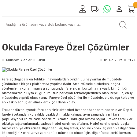
Okulda Fareye Özel Çözümler
Kullanım Alanları
Okul
01-03-2019
11:21
Fareler, doğadaki en tehlikeli hayvanlardan biridir. Bu hayvanlar ile mücadele,
günümüzde birçok platformda yapılmaktadır. Ama mücadele ederken, doğru
yöntemlerin kullanılmaması sonucunda, farelerden kurtulma ne yazık ki mümkün
olamamaktadır. Oysa ki, günümüzün parlayan teknolojilerinden olan Repel ile, en iyi
mücadeleye şahit olacaksınız. Fareye özel çözümler ile mücadelede oldukça kolay ve
en keskin sonuçları almak artık çok daha kolay.
Frekans düzenleyerek, farelerin sinir sistemleri üzerinde tahribata neden olan Repel,
fareleri ortamdan kolaylıkla uzaklaştırmakla kalmaz, aynı zamanda yeni fare
popülasyonu ile mücadelede de mükemmel sonuçlar almayı sağlar. Frekans aralıkları
oldukça sığ ayarlanarak, sadece hedef canlı hedef alınır. Hedef canlı dışında başka
hiçbir canlıya etki etmez. Diğer canlılar, haşereler, kedi ve köpekler, yılan ve diğer tüm
istemediğiniz canlılar ve zararları ile mücadele etmek için, diğer Repel serisi kovucu