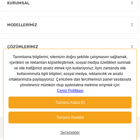
KURUMSAL
MODELLERIMIZ
ÇÖZÜMLERIMIZ
KULLANIM ALANLARI
MÜŞTERI İLIŞKILERI
2023 ©
Repel
| Tüm Hakları Saklıdır. Kredi kartı bilgileriniz 256Bit SSL
sertifikası ile korunmaktadır.