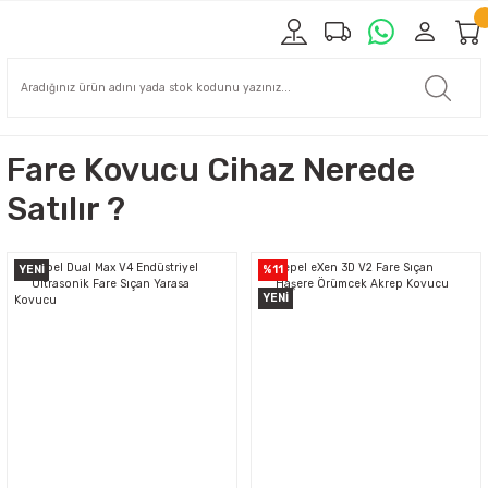
Fare Kovucu Cihaz Nerede
Satılır ?
YENİ
%11
YENİ