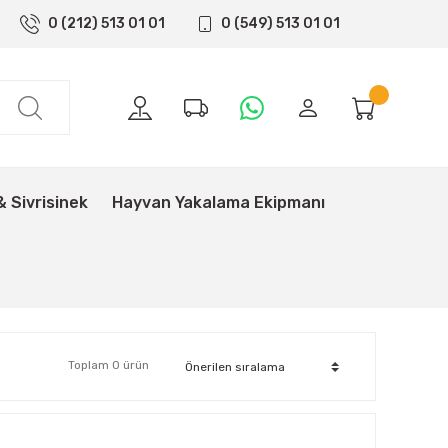
0 (212) 513 01 01
0 (549) 513 01 01
& Sivrisinek
Hayvan Yakalama Ekipmanı
Toplam 0 ürün